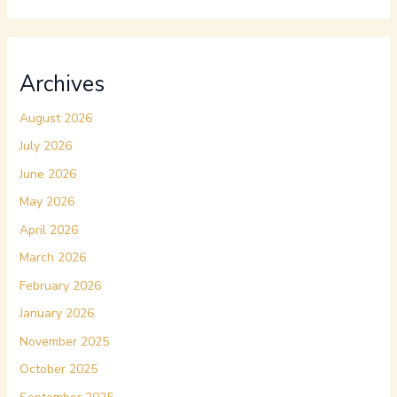
Archives
August 2026
July 2026
June 2026
May 2026
April 2026
March 2026
February 2026
January 2026
November 2025
October 2025