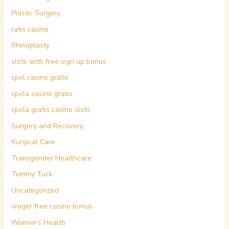
Plastic Surgery
ratis casino
Rhinoplasty
slots with free sign up bonus
spel casino gratis
spela casino gratis
spela gratis casino slots
Surgery and Recovery
Surgical Care
Transgender Healthcare
Tummy Tuck
Uncategorized
wager free casino bonus
Women’s Health