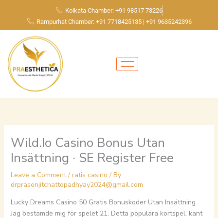
Skip
Kolkata Chamber: +91 98517 73226
to
Rampurhat Chamber: +91 7718425135 | +91 9635242396
content
Wild.Io Casino Bonus Utan
Insättning · SE Register Free
Leave a Comment
/
ratis casino
/ By
drprasenjitchattopadhyay2024@gmail.com
Lucky Dreams Casino 50 Gratis Bonuskoder Utan Insättning
Jag bestämde mig för spelet 21. Detta populära kortspel, känt