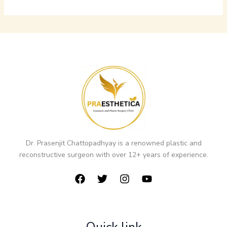
Dr. Prasenjit Chattopadhyay is a renowned plastic and
reconstructive surgeon with over 12+ years of experience.