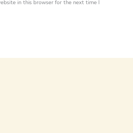
bsite in this browser for the next time I