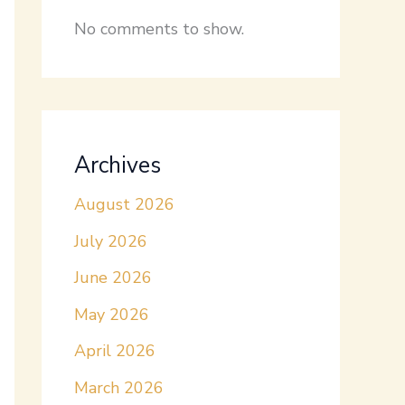
No comments to show.
Archives
August 2026
July 2026
June 2026
May 2026
April 2026
March 2026