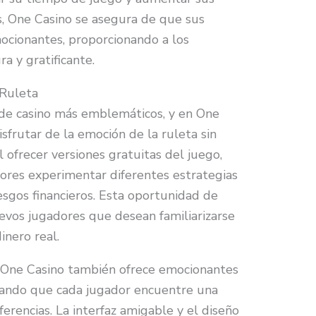
, One Casino se asegura de que sus
ocionantes, proporcionando a los
a y gratificante.
 Ruleta
 de casino más emblemáticos, y en One
sfrutar de la emoción de la ruleta sin
 ofrecer versiones gratuitas del juego,
ores experimentar diferentes estrategias
iesgos financieros. Esta oportunidad de
uevos jugadores que desean familiarizarse
inero real.
, One Casino también ofrece emocionantes
urando que cada jugador encuentre una
erencias. La interfaz amigable y el diseño