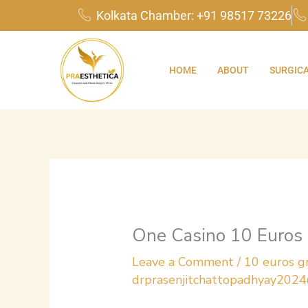
Skip
Kolkata Chamber: +91 98517 73226
to
content
HOME
ABOUT
SURGIC
One Casino 10 Euros 
Leave a Comment
/
10 euros gr
drprasenjitchattopadhyay202