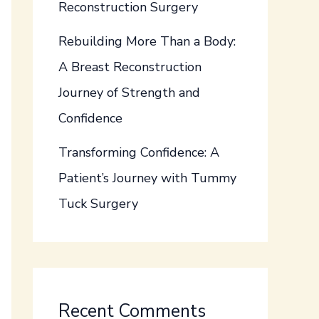
Reconstruction Surgery
Rebuilding More Than a Body:
A Breast Reconstruction
Journey of Strength and
Confidence
Transforming Confidence: A
Patient’s Journey with Tummy
Tuck Surgery
Recent Comments